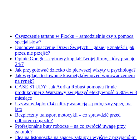
Czyszczenie tartanu w Płocku – samodzielnie czy z pomocą
specjalistów?
Duchowe znaczenie Drzwi Świętych – gdzie je znaleźć i jak
przez nie przejść?
Opinie Google – cyfrowy kapitał Twojej firmy, który pracuje
24/7
Jak przygotować dziecko do pierwszej wizyty u psychologa?
Jak wygląda testowanie kosmetyków przed wprowadzeniem
na rynek?
CASE STUDY: Jak Aurika Robust pomogła firmie
produkcyjnej z Warszawy zwiększyć efektywność o 30% w 3
miesiące
Używany laptop 14 cali z gwarancją – podręczny sprzęt na
lato
Bezpieczny transport motocykli – co sprawdzić przed
odbiorem pojazdu?
Profesjonalne buty robocze – na co zwrócić uwagę przy
zakupie?
Idealna listonoszka na spacer, zakupy i wyjście z przyjaciółmi