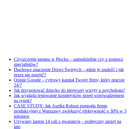
Czyszczenie tartanu w Płocku – samodzielnie czy z pomocą
specjalistów?
Duchowe znaczenie Drzwi Świętych – gdzie je znaleźć i jak
przez nie przejść?
Opinie Google – cyfrowy kapitał Twojej firmy, który pracuje
24/7
Jak przygotować dziecko do pierwszej wizyty u psychologa?
Jak wygląda testowanie kosmetyków przed wprowadzeniem
na rynek?
CASE STUDY: Jak Aurika Robust pomogła firmie
produkcyjnej z Warszawy zwiększyć efektywność o 30% w 3
miesiące
Używany laptop 14 cali z gwarancją – podręczny sprzęt na
lato