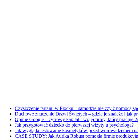
Czyszczenie tartanu w Płocku – samodzielnie czy z pomocą sp
Duchowe znaczenie Drzwi Świętych – gdzie je znaleźć i jak prz
Opinie Google – cyfrowy kapitał Twojej firmy, który pracuje 2
Jak przygotować dziecko do pierwszej wizyty u psychologa?
Jak wygląda testowanie kosmetyków przed wprowadzeniem na
CASE STUDY: Jak Aurika Robust pomogła firmie produkcyjne