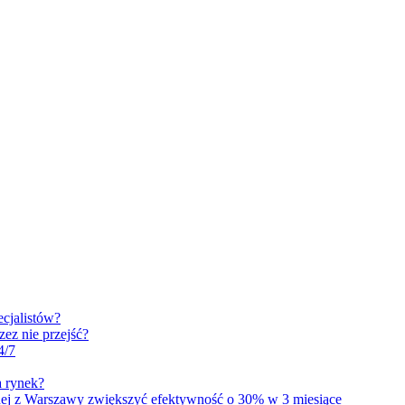
ecjalistów?
ez nie przejść?
4/7
 rynek?
j z Warszawy zwiększyć efektywność o 30% w 3 miesiące