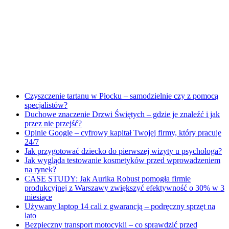
Czyszczenie tartanu w Płocku – samodzielnie czy z pomocą
specjalistów?
Duchowe znaczenie Drzwi Świętych – gdzie je znaleźć i jak
przez nie przejść?
Opinie Google – cyfrowy kapitał Twojej firmy, który pracuje
24/7
Jak przygotować dziecko do pierwszej wizyty u psychologa?
Jak wygląda testowanie kosmetyków przed wprowadzeniem
na rynek?
CASE STUDY: Jak Aurika Robust pomogła firmie
produkcyjnej z Warszawy zwiększyć efektywność o 30% w 3
miesiące
Używany laptop 14 cali z gwarancją – podręczny sprzęt na
lato
Bezpieczny transport motocykli – co sprawdzić przed