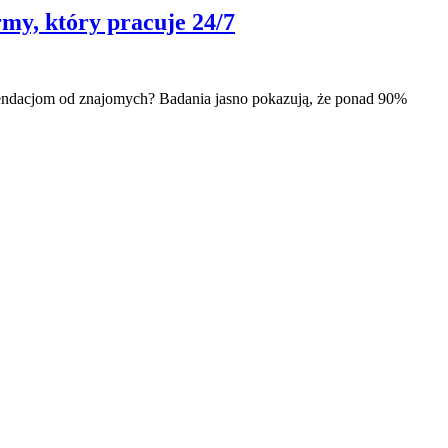
rmy, który pracuje 24/7
omendacjom od znajomych? Badania jasno pokazują, że ponad 90%