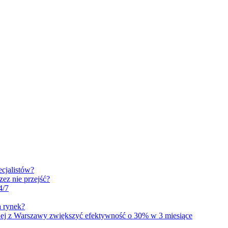
ecjalistów?
ez nie przejść?
4/7
 rynek?
j z Warszawy zwiększyć efektywność o 30% w 3 miesiące