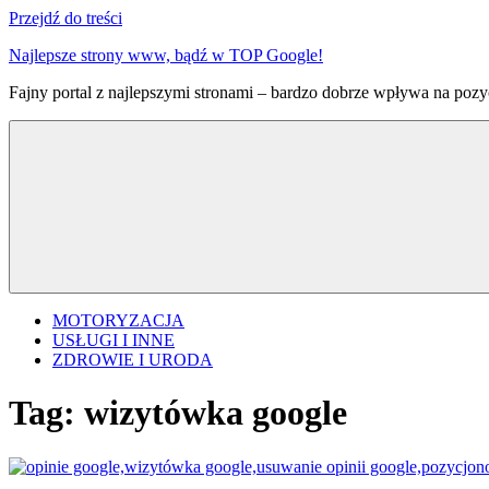
Przejdź do treści
Najlepsze strony www, bądź w TOP Google!
Fajny portal z najlepszymi stronami – bardzo dobrze wpływa na pozyc
MOTORYZACJA
USŁUGI I INNE
ZDROWIE I URODA
Tag:
wizytówka google