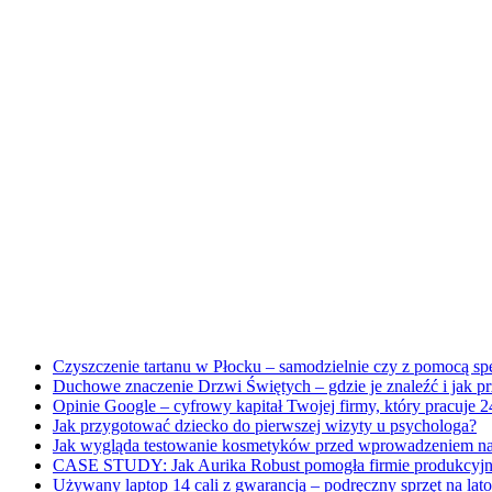
Czyszczenie tartanu w Płocku – samodzielnie czy z pomocą sp
Duchowe znaczenie Drzwi Świętych – gdzie je znaleźć i jak prz
Opinie Google – cyfrowy kapitał Twojej firmy, który pracuje 2
Jak przygotować dziecko do pierwszej wizyty u psychologa?
Jak wygląda testowanie kosmetyków przed wprowadzeniem na
CASE STUDY: Jak Aurika Robust pomogła firmie produkcyjne
Używany laptop 14 cali z gwarancją – podręczny sprzęt na lato