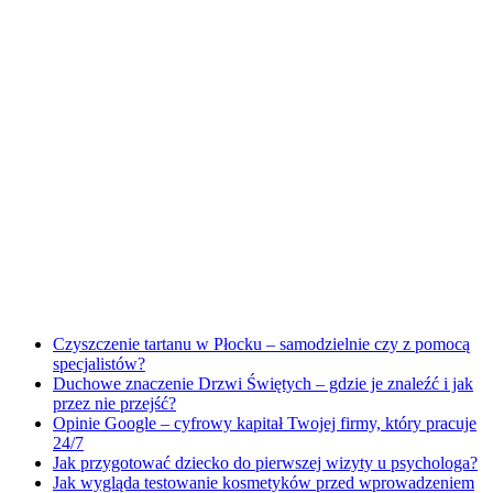
Czyszczenie tartanu w Płocku – samodzielnie czy z pomocą
specjalistów?
Duchowe znaczenie Drzwi Świętych – gdzie je znaleźć i jak
przez nie przejść?
Opinie Google – cyfrowy kapitał Twojej firmy, który pracuje
24/7
Jak przygotować dziecko do pierwszej wizyty u psychologa?
Jak wygląda testowanie kosmetyków przed wprowadzeniem